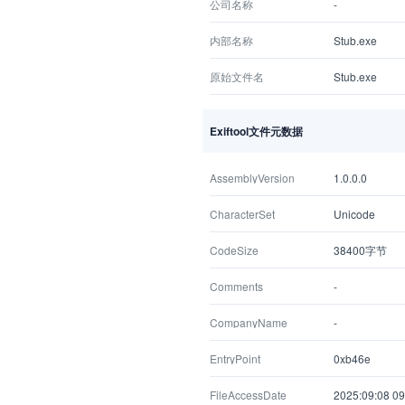
公司名称
-
内部名称
Stub.exe
原始文件名
Stub.exe
Exiftool文件元数据
AssemblyVersion
1.0.0.0
CharacterSet
Unicode
CodeSize
38400字节
Comments
-
CompanyName
-
EntryPoint
0xb46e
FileAccessDate
2025:09:08 09