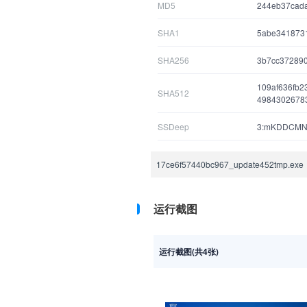
MD5
244eb37cad
SHA1
5abe341873
SHA256
3b7cc37289
109af636fb
SHA512
4984302678
SSDeep
3:mKDDCMNq
17ce6f57440bc967_update452tmp.exe
运行截图
运行截图(共4张)