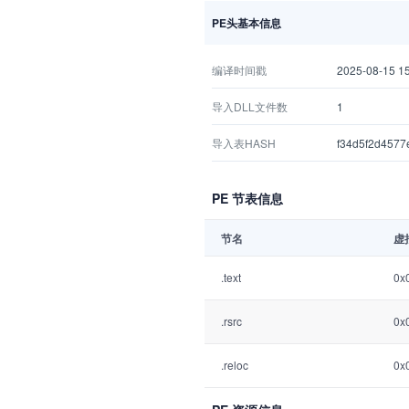
PE头基本信息
编译时间戳
2025-08-15 15
导入DLL文件数
1
导入表HASH
f34d5f2d4577
PE 节表信息
节名
虚
.text
0x
.rsrc
0x
.reloc
0x