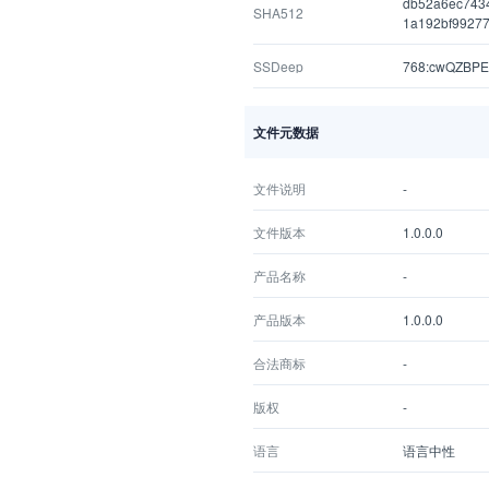
db52a6ec743
SHA512
1a192bf9927
SSDeep
768:cwQZBPE
文件元数据
文件说明
-
文件版本
1.0.0.0
产品名称
-
产品版本
1.0.0.0
合法商标
-
版权
-
语言
语言中性