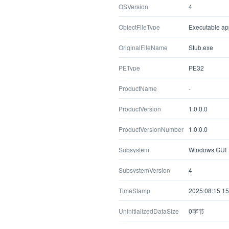
OSVersion
4
ObjectFileType
Executable app
OriginalFileName
Stub.exe
PEType
PE32
ProductName
-
ProductVersion
1.0.0.0
ProductVersionNumber
1.0.0.0
Subsystem
Windows GUI
SubsystemVersion
4
TimeStamp
2025:08:15 15
UninitializedDataSize
0字节