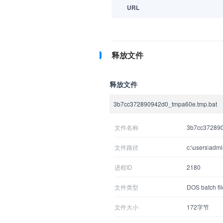
URL
释放文件
释放文件
3b7cc372890942d0_tmpa60e.tmp.bat
文件名称
3b7cc372890
文件路径
c:\users\admi
进程ID
2180
文件类型
DOS batch fil
文件大小
172字节