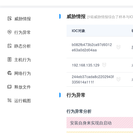
威胁情报
沙箱威胁情报综合了样本与I
威胁情报
IOC对象
行为异常
b082fb473b2ca97d9312
静态分析
e63a0d2d04aa
主机行为
192.168.135.129
网络行为
244eb37cada8c2202943f
335614a111f
释放文件
行为异常
运行截图
行为异常分析
安装自身来实现自启动