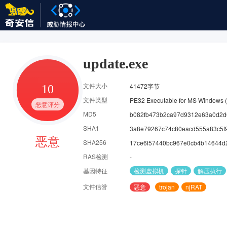
update.exe
文件大小
41472字节
文件类型
PE32 Executable for MS Windows 
恶意评分
MD5
b082fb473b2ca97d9312e63a0d2d
SHA1
3a8e79267c74c80eacd555a83c5f
恶意
SHA256
17ce6f57440bc967e0cb4b14644
RAS检测
-
基因特征
检测虚拟机
探针
解压执行
文件信誉
恶意
trojan
njRAT