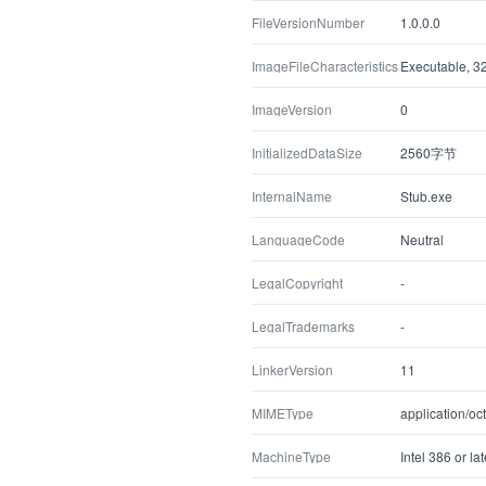
FileVersionNumber
1.0.0.0
ImageFileCharacteristics
Executable, 32
ImageVersion
0
InitializedDataSize
2560字节
InternalName
Stub.exe
LanguageCode
Neutral
LegalCopyright
-
LegalTrademarks
-
LinkerVersion
11
MIMEType
application/oc
MachineType
Intel 386 or la